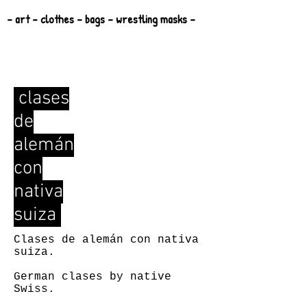
- art - clothes - bags - wrestling masks -
clases
de
alemán
con
nativa
suiza
Clases de alemán con nativa
suiza.
German clases by native
Swiss.