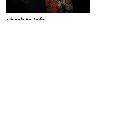
< back to info
Tschüss! Auf
Wiedersehen