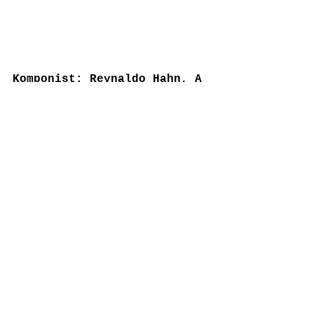
Komponist: Reynaldo Hahn, A 
Chloris (1913)
https://www.youtube.com/watch?
v=ih6UCcIvE18