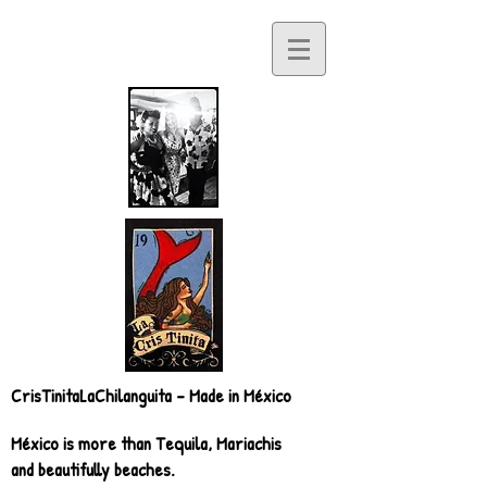
CrisTinitaLaChilanguita - Made in México
México is more than Tequila, Mariachis
and beautifully beaches.